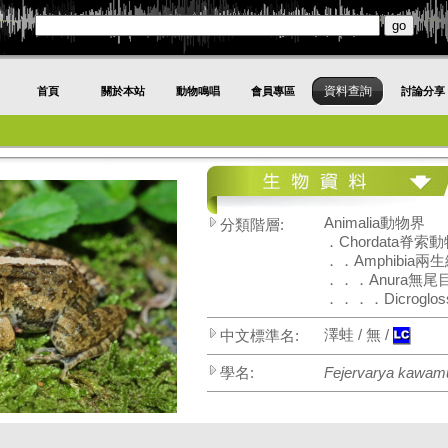
資料查詢
首頁
關於本站
動物鳴唱
會員專區
討論分享
Animalia動物界
分類階層:
．Chordata脊索
．．Amphibia兩
．．．Anura無尾
．．．．Dicroglo
澤蛙 / 無 /
中文標準名:
學名:
Fejervarya kawamu