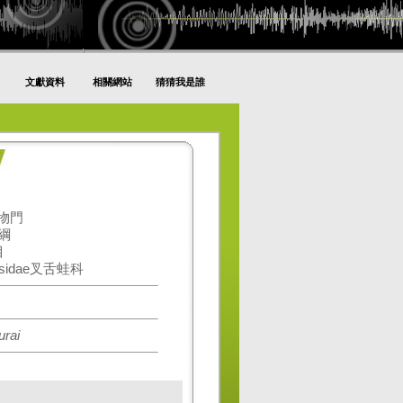
文獻資料
相關網站
猜猜我是誰
動物門
生綱
目
ssidae叉舌蛙科
rai