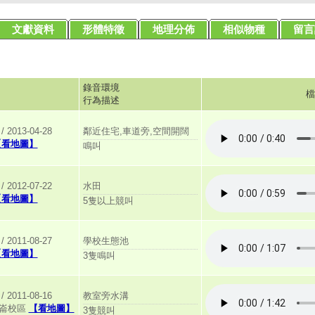
文獻資料
形體特徵
地理分佈
相似物種
留言
錄音環境
檔
行為描述
鄰近住宅,車道旁,空間開闊
013-04-28
【看地圖】
鳴叫
水田
012-07-22
【看地圖】
5隻以上競叫
學校生態池
011-08-27
【看地圖】
3隻鳴叫
教室旁水溝
011-08-16
美崙校區
【看地圖】
3隻競叫