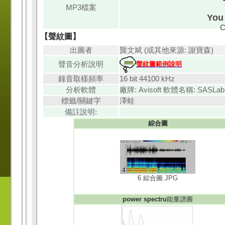
MP3檔案
You 
C
【聲紋圖】
出圖者
龔文斌 (或其他來源: 謝寶森)
聲音分析說明
聲紋圖範例說明
錄音取樣頻率
16 bit 44100 kHz
分析軟體
廠牌: Avisoft 軟體名稱: SASLab P
標籤/關鍵字
澤蛙
備註說明:
綜合圖
6 綜合圖.JPG
power spectru
能量譜圖