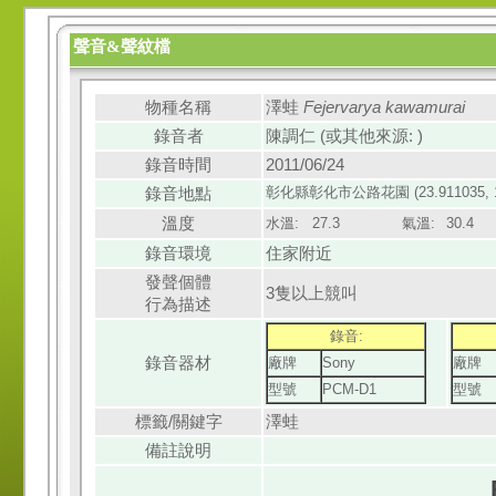
聲音&聲紋檔
物種名稱
澤蛙
Fejervarya kawamurai
錄音者
陳調仁 (或其他來源: )
錄音時間
2011/06/24
錄音地點
彰化縣
彰化市
公路花園 (23.911035, 1
溫度
水溫:
27.3
氣溫:
30.4
錄音環境
住家附近
發聲個體
3隻以上競叫
行為描述
錄音:
錄音器材
廠牌
Sony
廠牌
型號
PCM-D1
型號
標籤/關鍵字
澤蛙
備註說明