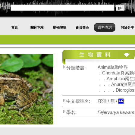
資料查詢
首頁
關於本站
動物鳴唱
會員專區
討論分享
Animalia動物界
分類階層:
．Chordata脊索
．．Amphibia兩
．．．Anura無尾
．．．．Dicroglo
澤蛙 / 無 /
中文標準名:
學名:
Fejervarya kawamu