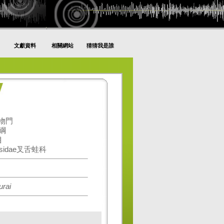
文獻資料
相關網站
猜猜我是誰
動物門
生綱
目
ssidae叉舌蛙科
rai