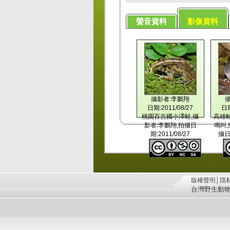
聲音資料
影像資料
攝影者:李鵬翔
日期:2011/08/27
日期
桃園百吉國小澤蛙,攝
高雄
影者:李鵬翔,拍攝日
鳴叫,
期:2011/08/27
攝日期
版權聲明
│
隱
台灣野生動