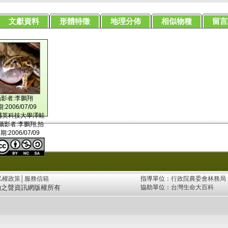
文獻資料
形體特徵
地理分佈
相似物種
留言
攝影者:李鵬翔
:2006/07/09
輔英科技大學澤蛙
攝影者:李鵬翔,拍
:2006/07/09
私權政策
│
服務信箱
指導單位：
行政院農委會林務局
物之聲資訊網版權所有
協助單位：
台灣生命大百科