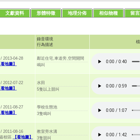
文獻資料
形體特徵
地理分佈
相似物種
留言
錄音環境
檔
行為描述
鄰近住宅,車道旁,空間開闊
013-04-28
【看地圖】
鳴叫
水田
012-07-22
【看地圖】
5隻以上競叫
學校生態池
011-08-27
【看地圖】
3隻鳴叫
教室旁水溝
011-08-16
美崙校區
【看地圖】
3隻競叫