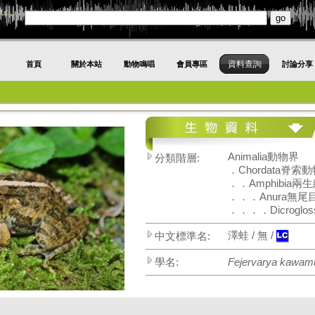
資料查詢
首頁
關於本站
動物鳴唱
會員專區
討論分享
Animalia動物界
分類階層:
．Chordata脊索
．．Amphibia兩
．．．Anura無尾
．．．．Dicroglo
澤蛙 / 無 /
中文標準名:
學名:
Fejervarya kawamu