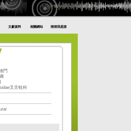
文獻資料
相關網站
猜猜我是誰
動物門
生綱
目
ssidae叉舌蛙科
rai