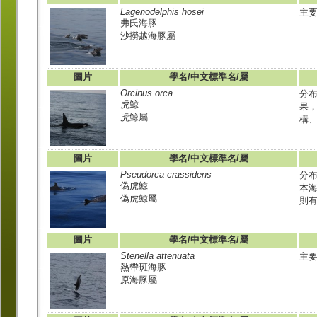
Lagenodelphis hosei
主要
弗氏海豚
沙撈越海豚屬
圖片
學名/中文標準名/屬
Orcinus orca
分
虎鯨
果
虎鯨屬
構、
圖片
學名/中文標準名/屬
Pseudorca crassidens
分布
偽虎鯨
本
偽虎鯨屬
則有
圖片
學名/中文標準名/屬
Stenella attenuata
主要
熱帶斑海豚
原海豚屬