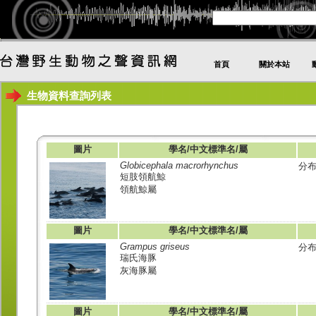
首頁
關於本站
生物資料查詢列表
圖片
學名/中文標準名/屬
Globicephala macrorhynchus
分布
短肢領航鯨
領航鯨屬
圖片
學名/中文標準名/屬
Grampus griseus
分
瑞氏海豚
灰海豚屬
圖片
學名/中文標準名/屬