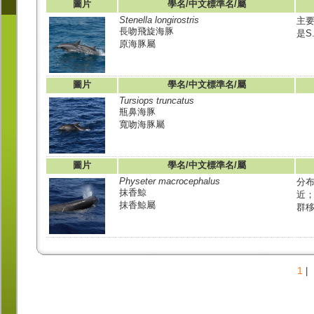
圖片
學名/中文標準名/屬
Stenella longirostris
主
長吻飛旋海豚
是S
原海豚屬
圖片
學名/中文標準名/屬
Tursiops truncatus
瓶鼻海豚
寬吻海豚屬
圖片
學名/中文標準名/屬
Physeter macrocephalus
分
抹香鯨
近
抹香鯨屬
群移
1
|