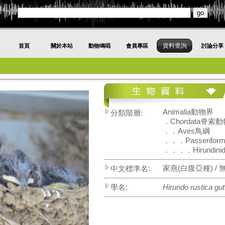
資料查詢
首頁
關於本站
動物鳴唱
會員專區
討論分享
Animalia動物界
分類階層:
．Chordata脊索
．．Aves鳥綱
．．．Passerifo
．．．．Hirundini
家燕(白腹亞種) / 無
中文標準名:
學名:
Hirundo rustica gut