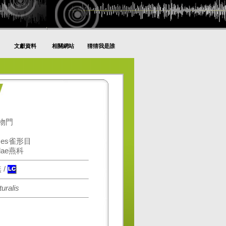
文獻資料
相關網站
猜猜我是誰
動物門
rmes雀形目
dae燕科
 /
turalis