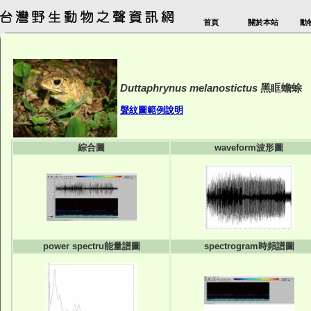
首頁
關於本站
動
Duttaphrynus melanostictus
黑眶蟾蜍
聲紋圖範例說明
綜合圖
waveform波形圖
power spectru能量譜圖
spectrogram時頻譜圖