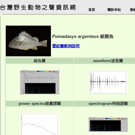
首頁
關於本站
動
Pomadasys argenteus
銀雞魚
聲紋圖範例說明
綜合圖
waveform波形圖
power spectru能量譜圖
spectrogram時頻譜圖