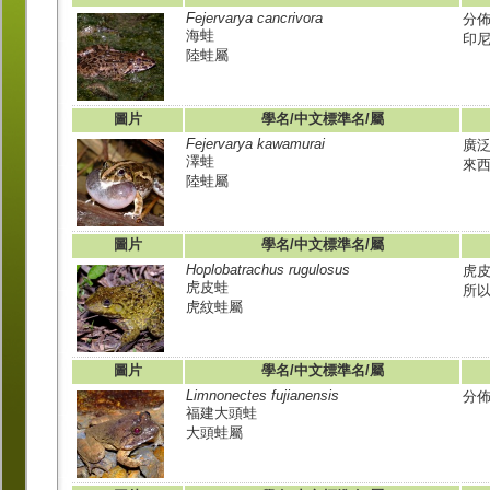
Fejervarya cancrivora
分
海蛙
印
陸蛙屬
圖片
學名/中文標準名/屬
Fejervarya kawamurai
廣
澤蛙
來西
陸蛙屬
圖片
學名/中文標準名/屬
Hoplobatrachus rugulosus
虎皮
虎皮蛙
所
虎紋蛙屬
圖片
學名/中文標準名/屬
Limnonectes fujianensis
分
福建大頭蛙
大頭蛙屬