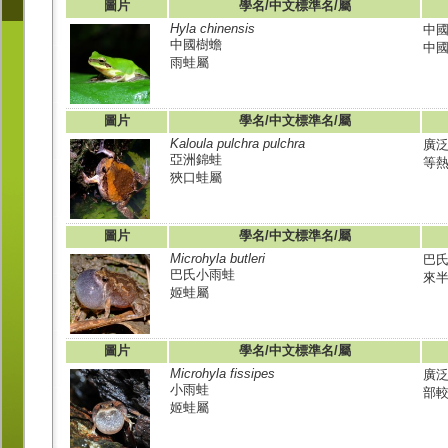
圖片
學名/中文標準名/屬
Hyla chinensis
中
中國樹蟾
中國
雨蛙屬
圖片
學名/中文標準名/屬
Kaloula pulchra pulchra
廣
亞洲錦蛙
等
狹口蛙屬
圖片
學名/中文標準名/屬
Microhyla butleri
巴
巴氏小雨蛙
來
姬蛙屬
圖片
學名/中文標準名/屬
Microhyla fissipes
廣
小雨蛙
部
姬蛙屬