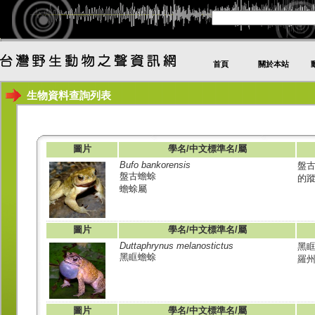
首頁
關於本站
生物資料查詢列表
圖片
學名/中文標準名/屬
Bufo bankorensis
盤
盤古蟾蜍
的
蟾蜍屬
圖片
學名/中文標準名/屬
Duttaphrynus melanostictus
黑
黑眶蟾蜍
羅
圖片
學名/中文標準名/屬