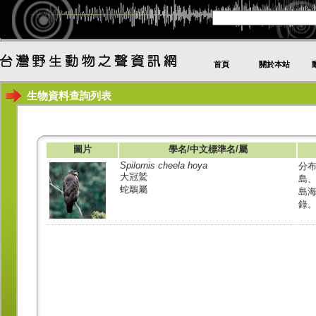
首頁
關於本站
生物資料查詢列表
圖片
學名/中文標準名/屬
Spilornis cheela hoya
分
大冠鷲
島
蛇鵰屬
島海
錄。.