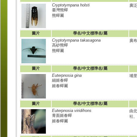
Cryptotympana holsti
廣
臺灣熊蟬
熊蟬屬
圖片
學名/中文標準名/屬
Cryptotympana takasagona
廣
高砂熊蟬
熊蟬屬
圖片
學名/中文標準名/屬
Euterpnosia gina
埔里
細姬春蟬
姬春蟬屬
圖片
學名/中文標準名/屬
Euterpnosia viridifrons
由
青面姬春蟬
社、
姬春蟬屬