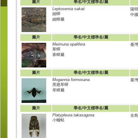
圖片
學名/中文標準名/屬
Leptosemia sakaii
陽
細蟬
中
細蟬屬
圖片
學名/中文標準名/屬
Meimuna opalifera
臺灣
寒蟬
寒蟬屬
圖片
學名/中文標準名/屬
Mogannia formosana
臺灣
黑翅草蟬
草蟬屬
圖片
學名/中文標準名/屬
Platypleura takasagona
全島
小蟪蛄