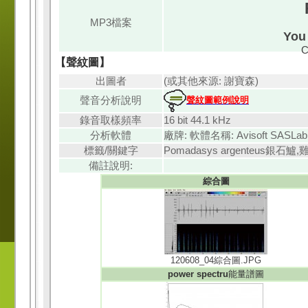
MP3檔案
You 
C
【聲紋圖】
出圖者
(或其他來源: 謝寶森)
聲音分析說明
聲紋圖範例說明
錄音取樣頻率
16 bit 44.1 kHz
分析軟體
廠牌: 軟體名稱: Avisoft SASLab
標籤/關鍵字
Pomadasys argenteus銀石
備註說明:
綜合圖
120608_04綜合圖.JPG
power spectru
能量譜圖