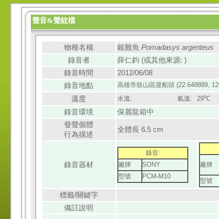
聲音&聲紋檔
物種名稱
銀雞魚
Pomadasys argenteus
錄音者
薛仁鈞 (或其他來源: )
錄音時間
2012/06/08
錄音地點
高雄市
鼓山區
渡船頭 (22.648889, 12
溫度
水溫:
氣溫:
29℃
錄音環境
保麗龍箱中
發聲個體
全體長 6.5 cm
行為描述
錄音:
錄音器材
廠牌
SONY
廠牌
型號
PCM-M10
型號
標籤/關鍵字
備註說明