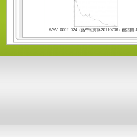
WAV_0002_024（熱帶斑海豚20110706）能譜圖.