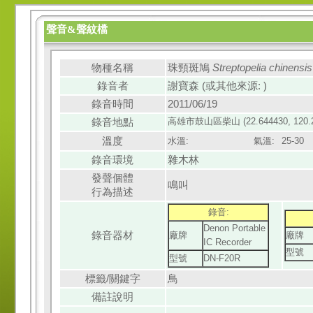
聲音&聲紋檔
物種名稱
珠頸斑鳩
Streptopelia chinensis
錄音者
謝寶森 (或其他來源: )
錄音時間
2011/06/19
錄音地點
高雄市
鼓山區
柴山 (22.644430, 120.
溫度
水溫:
氣溫:
25-30
錄音環境
雜木林
發聲個體
鳴叫
行為描述
錄音:
Denon Portable
錄音器材
廠牌
廠牌
IC Recorder
型號
型號
DN-F20R
標籤/關鍵字
鳥
備註說明