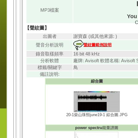
MP3檔案
You 
C
【聲紋圖】
出圖者
謝寶森 (或其他來源: )
聲音分析說明
聲紋圖範例說明
錄音取樣頻率
16 bit 48 kHz
分析軟體
廠牌: Avisoft 軟體名稱: Avisoft 
標籤/關鍵字
鳥
備註說明:
綜合圖
20-1柴山珠頸june19-1 綜合圖.JPG
power spectru
能量譜圖