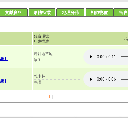
文獻資料
形體特徵
地理分佈
相似物種
留言
錄音環境
檔
行為描述
廢耕地草地
地圖】
喵叫
雜木林
地圖】
鳴唱
1
|