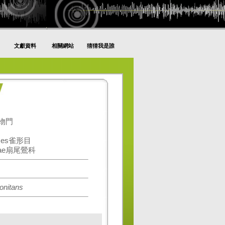
文獻資料
相關網站
猜猜我是誰
動物門
rmes雀形目
idae扇尾鶯科
sonitans