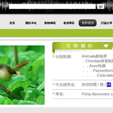
資料查詢
首頁
關於本站
動物鳴唱
會員專區
討論分享
Animalia動物界
分類階層:
．Chordata脊索
．．Aves鳥綱
．．．Passerifo
．．．．Cisticol
灰頭鷦鶯 / 無 /
中文標準名:
學名:
Prinia flaviventris 