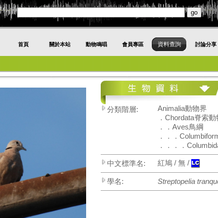
資料查詢
首頁
關於本站
動物鳴唱
會員專區
討論分享
Animalia動物界
分類階層:
．Chordata脊索
．．Aves鳥綱
．．．Columbifo
．．．．Columbi
紅鳩 / 無 /
中文標準名:
學名:
Streptopelia tranqu