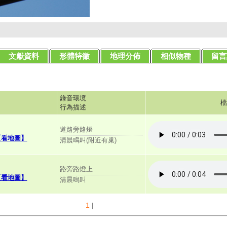
文獻資料
形體特徵
地理分佈
相似物種
留言
錄音環境
檔
行為描述
道路旁路燈
【看地圖】
清晨鳴叫(附近有巢)
路旁路燈上
【看地圖】
清晨鳴叫
1
|