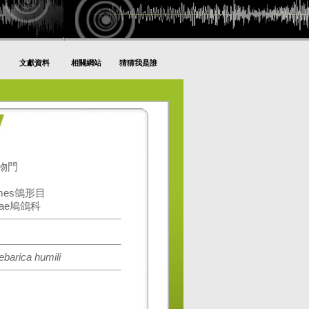
文獻資料
相關網站
猜猜我是誰
動物門
rmes鴿形目
dae鳩鴿科
ebarica humili