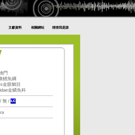
文獻資料
相關網站
猜猜我是誰
動物門
gii條鰭魚綱
mes金眼鯛目
ridae金鱗魚科
 無 /
ra