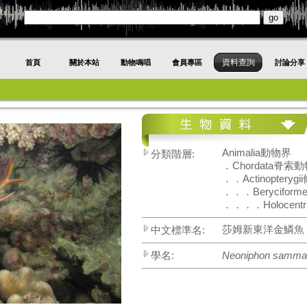
資料查詢
首頁
關於本站
動物鳴唱
會員專區
討論分享
Animalia動物界
分類階層:
．Chordata脊索
．．Actinoptery
．．．Berycifor
．．．．Holocent
莎姆新東洋金鱗魚 /
中文標準名:
學名:
Neoniphon samma