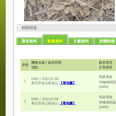
相關檔案
聲音資料
影像資料
文獻資料
形體特徵
團隊名稱 / 錄音時間
錄音環境
序號
地點
行為描述
馬路電線
KMU / 2011-07-04
1
停棲鳴唱間
新北市金山區金山
【看地圖】
(rattle)
馬路電線
KMU / 2011-07-04
2
停棲鳴唱最
新北市金山區金山
【看地圖】
(rattle)