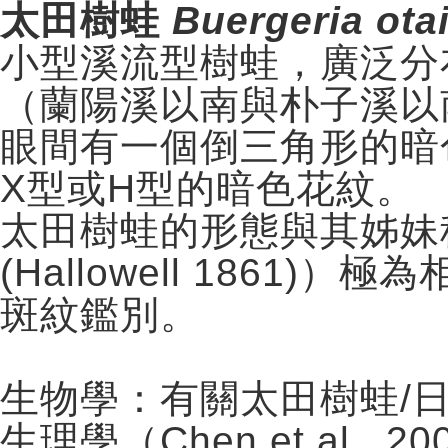
太田樹蛙
Buergeria ota
小型溪流型樹蛙，廣泛分
（蘭陽溪以南與朴子溪以
眼間有一個倒三角形的暗
X型或H型的暗色花紋。
太田樹蛙的形態與其姊妹種日本
(Hallowell 1861
斑紋鑑別。
生物學：有關太田樹蛙/
生理學（Chen et al., 2