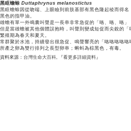
黑眶蟾蜍
Duttaphrynus melanostictus
黑眶蟾蜍因從吻端、上眼瞼到前肢基部有黑色隆起稜而得名
黑色的指甲油。
雄蟾有單一外鳴囊叫聲是一長串非常急促的「咯、咯、咯」
但是當雄蟾被其他個體誤抱時，叫聲則變成短促而尖銳的「
繁殖期為春天和夏天。
常群聚於水池，持續發出很急促、鳴聲響亮的「咯咯咯咯咯
所產之卵為雙行排列之長型卵串；蝌蚪為棕黑色，有毒。
資料來源：
台灣生命大百科
, 『
看更多詳細資料
』