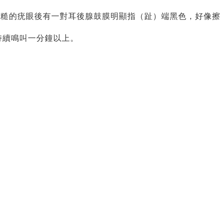
粗糙的疣眼後有一對耳後腺鼓膜明顯指（趾）端黑色，好像擦
持續鳴叫一分鐘以上。