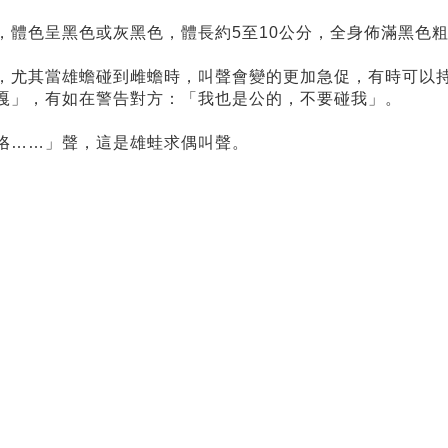
，體色呈黑色或灰黑色，體長約5至10公分，全身佈滿黑色
，尤其當雄蟾碰到雌蟾時，叫聲會變的更加急促，有時可以
嘎」，有如在警告對方：「我也是公的，不要碰我」。
咯……」聲，這是雄蛙求偶叫聲。