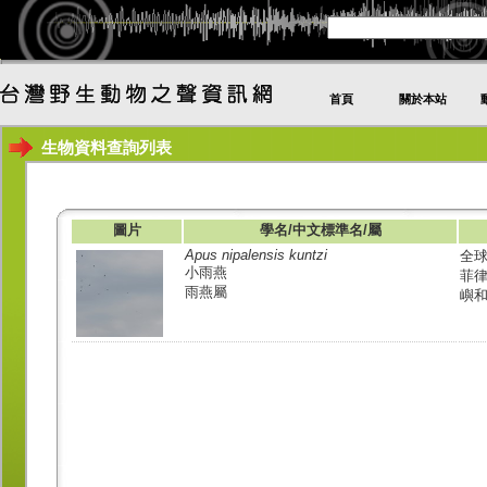
首頁
關於本站
生物資料查詢列表
圖片
學名/中文標準名/屬
Apus nipalensis kuntzi
全
小雨燕
菲
雨燕屬
嶼和