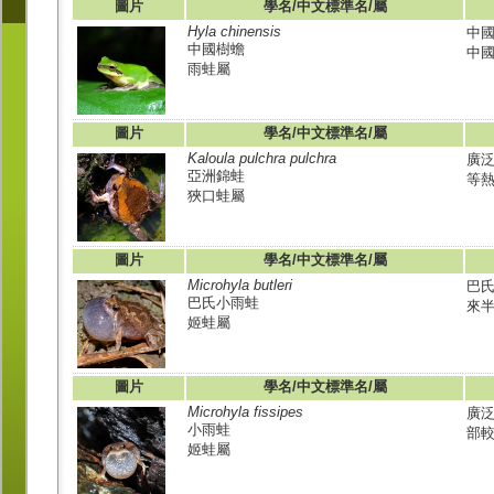
圖片
學名/中文標準名/屬
Hyla chinensis
中
中國樹蟾
中國
雨蛙屬
圖片
學名/中文標準名/屬
Kaloula pulchra pulchra
廣
亞洲錦蛙
等
狹口蛙屬
圖片
學名/中文標準名/屬
Microhyla butleri
巴
巴氏小雨蛙
來
姬蛙屬
圖片
學名/中文標準名/屬
Microhyla fissipes
廣
小雨蛙
部
姬蛙屬