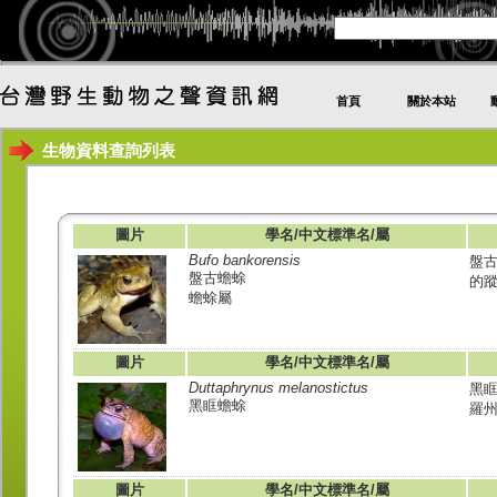
首頁
關於本站
生物資料查詢列表
圖片
學名/中文標準名/屬
Bufo bankorensis
盤
盤古蟾蜍
的
蟾蜍屬
圖片
學名/中文標準名/屬
Duttaphrynus melanostictus
黑
黑眶蟾蜍
羅
圖片
學名/中文標準名/屬