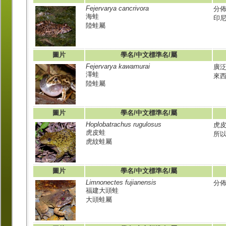
Fejervarya cancrivora
分
海蛙
印
陸蛙屬
圖片
學名/中文標準名/屬
Fejervarya kawamurai
廣
澤蛙
來西
陸蛙屬
圖片
學名/中文標準名/屬
Hoplobatrachus rugulosus
虎皮
虎皮蛙
所
虎紋蛙屬
圖片
學名/中文標準名/屬
Limnonectes fujianensis
分
福建大頭蛙
大頭蛙屬